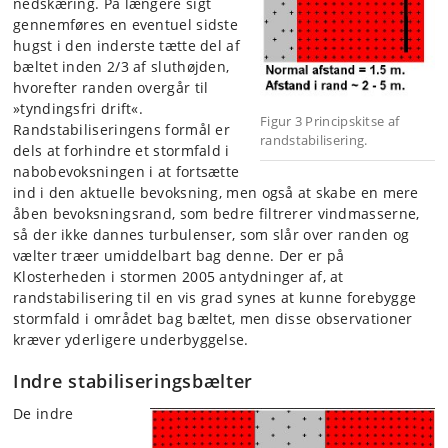
nedskæring. På længere sigt
gennemføres en eventuel sidste
hugst i den inderste tætte del af
bæltet inden 2/3 af sluthøjden,
hvorefter randen overgår til
»tyndingsfri drift«.
Figur 3 Principskitse af
Randstabiliseringens formål er
randstabilisering.
dels at forhindre et stormfald i
nabobevoksningen i at fortsætte
ind i den aktuelle bevoksning, men også at skabe en mere
åben bevoksningsrand, som bedre filtrerer vindmasserne,
så der ikke dannes turbulenser, som slår over randen og
vælter træer umiddelbart bag denne. Der er på
Klosterheden i stormen 2005 antydninger af, at
randstabilisering til en vis grad synes at kunne forebygge
stormfald i området bag bæltet, men disse observationer
kræver yderligere underbyggelse.
Indre stabiliseringsbælter
De indre