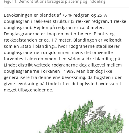
Figur 1. Demontrationsforsøgets placering og inddeling
Bevoksningen er blandet af 75 % rødgran og 25 %
douglasgran i rækkevis struktur (3 rækker rødgran, 1 række
douglasgran). Højden på rødgran er ca. 4 meter.
Douglasgranerne er knap en meter højere. Plante- og
rækkeafstanden er ca. 1,7 meter. Blandingen er velkendt
som en »stabil blanding«, hvor rødgranerne stabiliserer
douglasgranerne i ungdommen, mens det omvendte
forventes i alderdommen. I en sådan ældre blanding på
Lindet distrikt væltede rødgranerne dog alligevel mellem
douglasgranerne i orkanen i 1999. Man bør dog ikke
generalisere fra denne ene bevoksning, da hugsten i den
givne evoksning på Lindet efter det oplyste havde været
meget tilbageholdende.