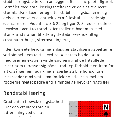
stabiliseringsbælte, som anlægges efter princippet i figur 4.
Formålet med stabiliseringsbælterne er dels at reducere
stormfaldsrisikoen før og efter stabiliseringsbælterne og
dels at bremse et eventuelt stormfaldshul i at brede sig
(se nærmere i Videnblad 5.6-22 og figur 2. Således inddeles
bevoksningen i to »produktionsceller «, hvor man med
større sindsro kan tillade sig destabiliserende tiltag
(kontinuert hugst, skærmstilling etc.).
I den konkrete bevoksning anlægges stabiliseringsbælterne
ved simpel nedskæring ved ca. 4 meters højde. Dette
medfører en ekstrem vindeksponering af de fritstillede
træer, som tilpasser sig både i rod/top-forhold men frem for
alt også gennem udvikling af særlig stabile horisontale
trækrødder mod vest, som fordeler vind-stress mellem
rødderne meget bedre end almindelige bevoksningstræer.
Randstabilisering
Gradienten i bevoksningstæthed
i randen etableres via én
udrensning ved simpel