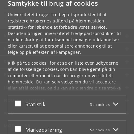
Samtykke til brug af cookies
Kontakt:
Videntjenesten
Universitetet bruger tredjepartsprodukter til at
vt
@
ign
.
ku
.
dk
registrere brugernes adfærd på hjemmesiden
(statistik) for løbende at forbedre vores service.
Desuden bruger universitetet tredjepartsprodukter til
KØBENHAVNS UNIVERSITET
markedsføring af for eksempel udvalgte uddannelser
eller kurser, til at personalisere annoncer og til at
KONTAKT
følge op på effekten af kampagner.
SERVICES
Klik på "Se cookies" for at se en liste over udbyderne
af de forskellige cookies, som kan blive gemt på din
FOR STUDERENDE OG ANSATTE
computer eller mobil, når du bruger universitetets
hjemmeside. Du kan selv vælge om du vil acceptere
JOB OG KARRIERE
eller afslå cookies, og du kan altid ændre dit samtykke
under
Cookie- og privatlivspolitik
som du finder i
NØDSITUATIONER
bunden af hver side.
Acceptér eller afslå
Statistik
Se cookies
Googles privatlivspolitik
WEB
MØD KU PÅ
Acceptér eller afslå
Markedsføring
Se cookies