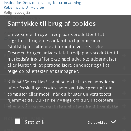
Institut for Geovidenskab og Naturforvaltning
Københavns Universitet
Rolighedsvej 23
1958 Frederiksberg C
Samtykke til brug af cookies
Kontakt:
Videntjenesten
Universitetet bruger tredjepartsprodukter til at
vt
@
ign
.
ku
.
dk
registrere brugernes adfærd på hjemmesiden
(statistik) for løbende at forbedre vores service.
Desuden bruger universitetet tredjepartsprodukter til
KØBENHAVNS UNIVERSITET
markedsføring af for eksempel udvalgte uddannelser
eller kurser, til at personalisere annoncer og til at
KONTAKT
følge op på effekten af kampagner.
SERVICES
Klik på "Se cookies" for at se en liste over udbyderne
af de forskellige cookies, som kan blive gemt på din
FOR STUDERENDE OG ANSATTE
computer eller mobil, når du bruger universitetets
hjemmeside. Du kan selv vælge om du vil acceptere
JOB OG KARRIERE
eller afslå cookies, og du kan altid ændre dit samtykke
under
Cookie- og privatlivspolitik
som du finder i
NØDSITUATIONER
bunden af hver side.
Acceptér eller afslå
Statistik
Se cookies
Googles privatlivspolitik
WEB