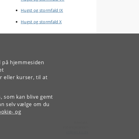
Hugst og stormfald IX
Hugst og stormfald X
rd på hjemmesiden
et
ller kurser, til at
es, som kan blive gemt
an selv vælge om du
okie- og
Kontakt:
Videntjenesten
vt
@
ign
.
ku
.
dk