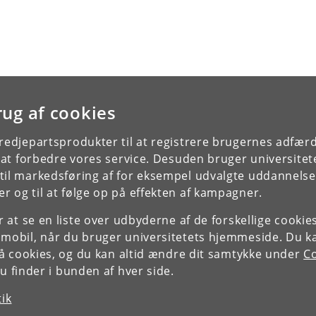
rug af cookies
tredjepartsprodukter til at registrere brugernes adfæ
e at forbedre vores service. Desuden bruger universitet
il markedsføring af for eksempel udvalgte uddannelser e
r og til at følge op på effekten af kampagner.
or at se en liste over udbyderne af de forskellige cooki
 mobil, når du bruger universitetets hjemmeside. Du k
slå cookies, og du kan altid ændre dit samtykke under
Co
 finder i bunden af hver side.
tik