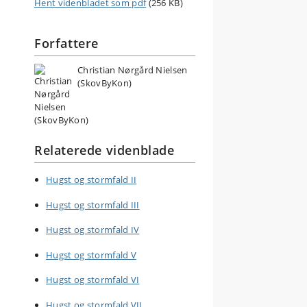
Hent videnbladet som pdf
(256 KB)
Forfattere
Christian Nørgård Nielsen
(SkovByKon)
Relaterede videnblade
Hugst og stormfald II
Hugst og stormfald III
Hugst og stormfald IV
Hugst og stormfald V
Hugst og stormfald VI
Hugst og stormfald VII