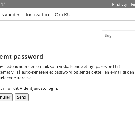
Find vej
F
Nyheder
Innovation
Om KU
emt password
iv nedenunder den e-mail, som vi skal sende et nyt password til!
temet vil så auto-generere et password og sende dette i en e-mail til den
ældende adresse.
ail for dit Videntjeneste login: