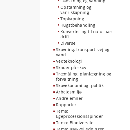
Gødskning og vanding
Opstamning og
vanriskapning
Topkapning
Hugstbehandling
Konvertering til naturnær
drift
Diverse
Skovning, transport, vej og
vand
Vedteknologi
Skader på skov
Træmåling, planlægning og
forvaltning
Skovøkonomi og -politik
Arbejdsmiljø
Andre emner
Rapporter
Tema:
Egeprocessionsspinder
Tema: Biodiversitet
Tema: IPM-vejledninger