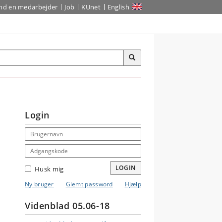
ind en medarbejder
Job
KUnet
English
Login
Email address
Adgangskode
LOGIN
Husk mig
Ny bruger
Glemt password
Hjælp
Videnblad 05.06-18