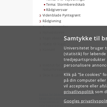
Tema: Stormberedskab
Rådgiversvar
Videnblade Pyntegrønt
Rådgivning
Arrangementer
Nyhedsbreve
Samtykke til b
Tegn abonnement
Hjælp til login
Universitetet bruger 
Kontakt
(statistik) for løbend
tredjepartsprodukter t
personalisere annonce
Institut for Geovidenskab og
Naturforvaltning
Klik på "Se cookies" f
Skov & Landskab
på din computer eller
vil acceptere eller af
privatlivspolitik
som du
Institut for Geovidenskab og Naturforvaltning
Københavns Universitet
Googles privatlivspoli
Rolighedsvej 23
1958 Frederiksberg C