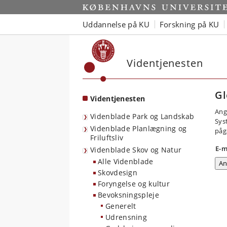
Start
Uddannelse på KU
Forskning på KU
Videntjenesten
Gl
Videntjenesten
Ang
Videnblade Park og Landskab
Sys
Videnblade Planlægning og
påg
Friluftsliv
E-m
Videnblade Skov og Natur
Alle Videnblade
Skovdesign
Foryngelse og kultur
Bevoksningspleje
Generelt
Udrensning