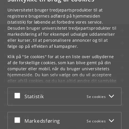
Kontakt:
Videntjenesten
Universitetet bruger tredjepartsprodukter til at
vt
@
ign
.
ku
.
dk
registrere brugernes adfærd på hjemmesiden
(statistik) for løbende at forbedre vores service.
Desuden bruger universitetet tredjepartsprodukter til
KØBENHAVNS UNIVERSITET
markedsføring af for eksempel udvalgte uddannelser
eller kurser, til at personalisere annoncer og til at
KONTAKT
følge op på effekten af kampagner.
SERVICES
Klik på "Se cookies" for at se en liste over udbyderne
af de forskellige cookies, som kan blive gemt på din
FOR STUDERENDE OG ANSATTE
computer eller mobil, når du bruger universitetets
hjemmeside. Du kan selv vælge om du vil acceptere
JOB OG KARRIERE
eller afslå cookies, og du kan altid ændre dit samtykke
under
Cookie- og privatlivspolitik
som du finder i
NØDSITUATIONER
bunden af hver side.
Acceptér eller afslå
Statistik
Se cookies
Googles privatlivspolitik
WEB
MØD KU PÅ
Acceptér eller afslå
Markedsføring
Se cookies