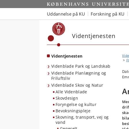
Start
Uddannelse på KU
Forskning på KU
Videntjenesten
Videntjenesten
Vide
F
Videnblade Park og Landskab
Dat
Videnblade Planlægning og
Emn
Friluftsliv
Videnblade Skov og Natur
A
Alle Videnblade
Skovdesign
Med
Foryngelse og kultur
dri
Bevoksningspleje
ska
Skovning, transport, vej og
bil
vand
bes
Generelt