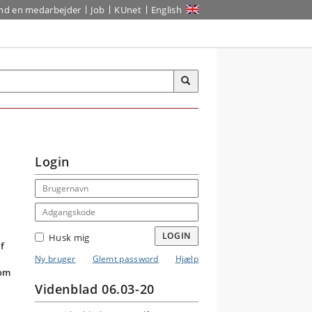
ind en medarbejder
Job
KUnet
English
Login
Email address
Adgangskode
LOGIN
Husk mig
f
Ny bruger
Glemt password
Hjælp
som
Videnblad 06.03-20