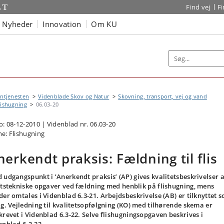
Find vej
F
Nyheder
Innovation
Om KU
ntjenesten
Videnblade Skov og Natur
Skovning, transport, vej og vand
lishugning
06.03-20
o: 08-12-2010 | Videnblad nr. 06.03-20
e: Flishugning
nerkendt praksis: Fældning til flis
 udgangspunkt i ’Anerkendt praksis’ (AP) gives kvalitetsbeskrivelser a
ftstekniske opgaver ved fældning med henblik på flishugning, mens
der omtales i Videnblad 6.3-21. Arbejdsbeskrivelse (AB) er tilknyttet 
ag. Vejledning til kvalitetsopfølgning (KO) med tilhørende skema er
krevet i Videnblad 6.3-22. Selve flishugningsopgaven beskrives i