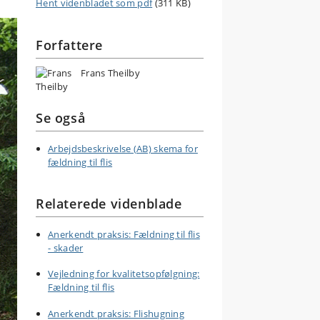
Hent videnbladet som pdf
(311 KB)
Forfattere
Frans Theilby
Se også
Arbejdsbeskrivelse (AB) skema for
fældning til flis
Relaterede videnblade
Anerkendt praksis: Fældning til flis
- skader
Vejledning for kvalitetsopfølgning:
Fældning til flis
Anerkendt praksis: Flishugning