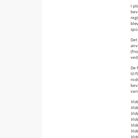
I p
bev
reg
ble
spo
Det
anv
(fr
ved 
De 
til
rod
bev
van
Vid
Vid
Vid
Vid
Vid
Vid
Vid