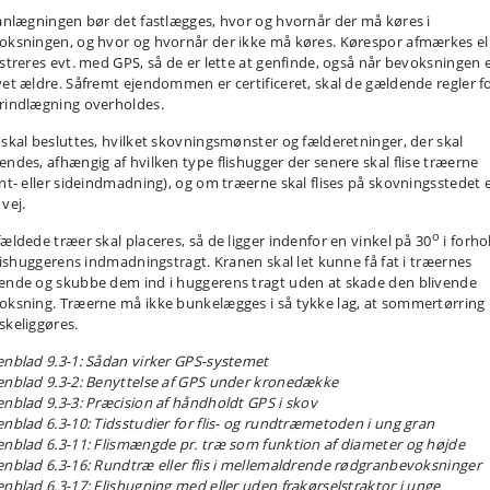
lanlægningen bør det fastlægges, hvor og hvornår der må køres i
oksningen, og hvor og hvornår der ikke må køres. Kørespor afmærkes el
istreres evt. med GPS, så de er lette at genfinde, også når bevoksningen 
vet ældre. Såfremt ejendommen er certificeret, skal de gældende regler f
rindlægning overholdes.
 skal besluttes, hvilket skovningsmønster og fælderetninger, der skal
endes, afhængig af hvilken type flishugger der senere skal flise træerne
ont- eller sideindmadning), og om træerne skal flises på skovningsstedet e
vej.
o
fældede træer skal placeres, så de ligger indenfor en vinkel på 30
i forho
 flishuggerens indmadningstragt. Kranen skal let kunne få fat i træernes
ende og skubbe dem ind i huggerens tragt uden at skade den blivende
oksning. Træerne må ikke bunkelægges i så tykke lag, at sommertørring
skeliggøres.
enblad 9.3-1: Sådan virker GPS-systemet
enblad 9.3-2: Benyttelse af GPS under kronedække
enblad 9.3-3: Præcision af håndholdt GPS i skov
enblad 6.3-10: Tidsstudier for flis- og rundtræmetoden i ung gran
enblad 6.3-11: Flismængde pr. træ som funktion af diameter og højde
enblad 6.3-16: Rundtræ eller flis i mellemaldrende rødgranbevoksninger
enblad 6.3-17: Flishugning med eller uden frakørselstraktor i unge