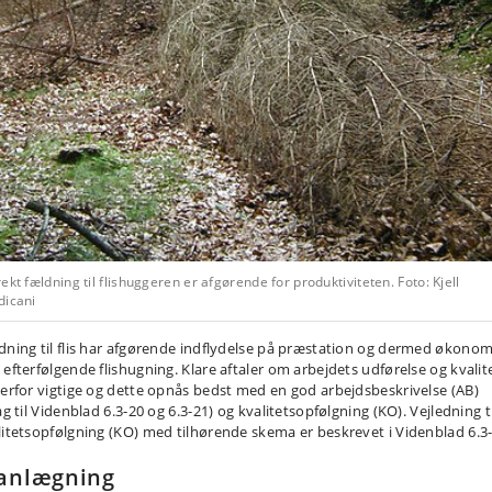
ekt fældning til flishuggeren er afgørende for produktiviteten. Foto: Kjell
dicani
dning til flis har afgørende indflydelse på præstation og dermed økonomi
 efterfølgende flishugning. Klare aftaler om arbejdets udførelse og kvalit
derfor vigtige og dette opnås bedst med en god arbejdsbeskrivelse (AB)
ag til Videnblad 6.3-20 og 6.3-21) og kvalitetsopfølgning (KO). Vejledning ti
litetsopfølgning (KO) med tilhørende skema er beskrevet i Videnblad 6.3-
anlægning