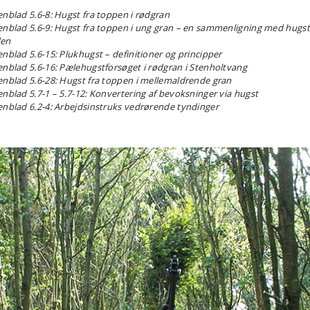
enblad 5.6-8: Hugst fra toppen i rødgran
enblad 5.6-9: Hugst fra toppen i ung gran – en sammenligning med hugst
en
enblad 5.6-15: Plukhugst – definitioner og principper
enblad 5.6-16: Pælehugstforsøget i rødgran i Stenholtvang
enblad 5.6-28: Hugst fra toppen i mellemaldrende gran
enblad 5.7-1 – 5.7-12: Konvertering af bevoksninger via hugst
enblad 6.2-4: Arbejdsinstruks vedrørende tyndinger