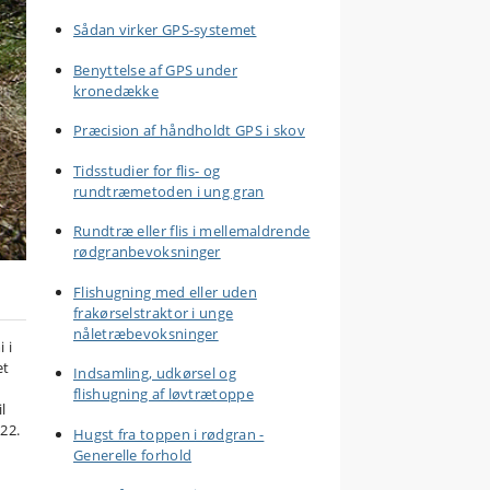
Sådan virker GPS-systemet
Benyttelse af GPS under
kronedække
Præcision af håndholdt GPS i skov
Tidsstudier for flis- og
rundtræmetoden i ung gran
Rundtræ eller flis i mellemaldrende
rødgranbevoksninger
Flishugning med eller uden
frakørselstraktor i unge
nåletræbevoksninger
 i
et
Indsamling, udkørsel og
flishugning af løvtrætoppe
l
22.
Hugst fra toppen i rødgran -
Generelle forhold