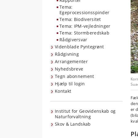
Rapporter
Tema:
Egeprocessionsspinder
Tema: Biodiversitet
Tema: IPM-vejledninger
Tema: Stormberedskab
Rådgiversvar
Videnblade Pyntegrønt
Rådgivning
Arrangementer
Nyhedsbreve
Tegn abonnement
Korr
Hjælp til login
Sua
Kontakt
Fæl
den
er 
Institut for Geovidenskab og
(bil
Naturforvaltning
kva
Skov & Landskab
Pl