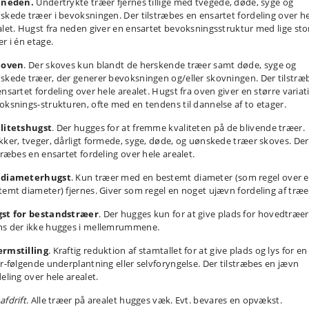
 neden.
Undertrykte træer fjernes tillige med tvegede, døde, syge og
skede træer i bevoksningen. Der tilstræbes en ensartet fordeling over h
alet. Hugst fra neden giver en ensartet bevoksningsstruktur med lige sto
r i én etage.
 oven
. Der skoves kun blandt de herskende træer samt døde, syge og
skede træer, der generer bevoksningen og/eller skovningen. Der tilstræ
nsartet fordeling over hele arealet. Hugst fra oven giver en større variat
oksnings-strukturen, ofte med en tendens til dannelse af to etager.
litetshugst
. Der hugges for at fremme kvaliteten på de blivende træer.
kker, tveger, dårligt formede, syge, døde, og uønskede træer skoves. Der
stræbes en ensartet fordeling over hele arealet.
diameterhugst
. Kun træer med en bestemt diameter (som regel over 
temt diameter) fjernes. Giver som regel en noget ujævn fordeling af træe
st for bestandstræer
. Der hugges kun for at give plads for hovedtræer
s der ikke hugges i mellemrummene.
rmstilling
. Kraftig reduktion af stamtallet for at give plads og lys for en
er-følgende underplantning eller selvforyngelse. Der tilstræbes en jævn
eling over hele arealet.
afdrift
. Alle træer på arealet hugges væk. Evt. bevares en opvækst.