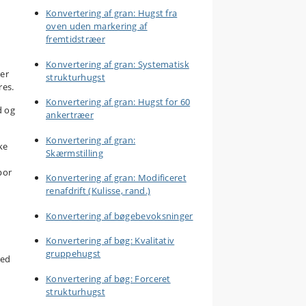
Konvertering af gran: Hugst fra
oven uden markering af
fremtidstræer
Konvertering af gran: Systematisk
er
strukturhugst
res.
Konvertering af gran: Hugst for 60
d og
ankertræer
Konvertering af gran:
ke
Skærmstilling
por
Konvertering af gran: Modificeret
renafdrift (Kulisse, rand.)
Konvertering af bøgebevoksninger
Konvertering af bøg: Kvalitativ
gruppehugst
med
Konvertering af bøg: Forceret
strukturhugst