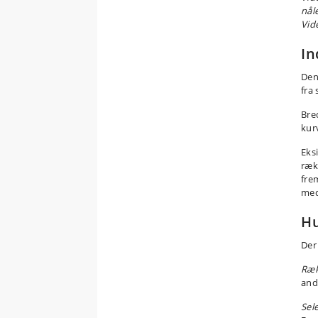
nål
Vid
In
Den
fra
Bre
kur
Eks
ræk
fre
med
H
Der
Ræk
and
Sel