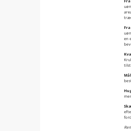
Fra
uøn
are
træe
Fra
uøn
en e
bev
Kva
Kru
til
Mål
bes
Hug
men
Skæ
eft
ford
Ren