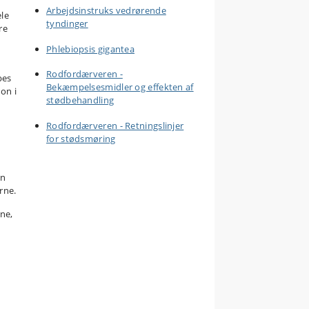
Arbejdsinstruks vedrørende
ele
tyndinger
re
Phlebiopsis gigantea
Rodfordærveren -
bes
Bekæmpelsesmidler og effekten af
ion i
stødbehandling
Rodfordærveren - Retningslinjer
for stødsmøring
en
rne.
ne,