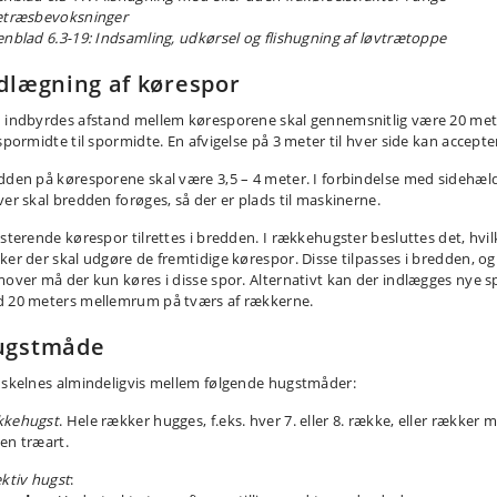
etræsbevoksninger
enblad 6.3-19: Indsamling, udkørsel og flishugning af løvtrætoppe
dlægning af kørespor
 indbyrdes afstand mellem køresporene skal gennemsnitlig være 20 met
 spormidte til spormidte. En afvigelse på 3 meter til hver side kan accepte
dden på køresporene skal være 3,5 – 4 meter. I forbindelse med sidehæl
ver skal bredden forøges, så der er plads til maskinerne.
isterende kørespor tilrettes i bredden. I rækkehugster besluttes det, hvil
ker der skal udgøre de fremtidige kørespor. Disse tilpasses i bredden, og
mover må der kun køres i disse spor. Alternativt kan der indlægges nye s
 20 meters mellemrum på tværs af rækkerne.
ugstmåde
 skelnes almindeligvis mellem følgende hugstmåder:
kehugst
. Hele rækker hugges, f.eks. hver 7. eller 8. række, eller rækker 
en træart.
ektiv hugst
: