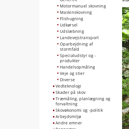
Vid
Motormanuel skovning
Maskinskovning
Flishugning
Udkørsel
Udslæbning
Landevejstransport
Oparbejdning af
stormfald
Specialudstyr og -
produkter
Handelsopmåling
Veje og stier
Diverse
Vedteknologi
Skader på skov
Træmåling, planlægning og
forvaltning
Skovøkonomi og -politik
Arbejdsmiljø
Andre emner