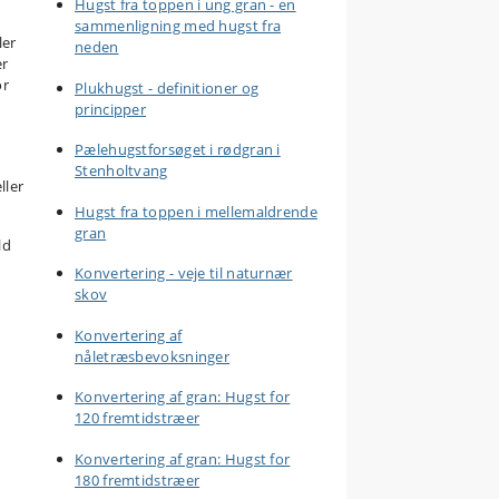
Hugst fra toppen i ung gran - en
sammenligning med hugst fra
ler
neden
er
or
Plukhugst - definitioner og
principper
Pælehugstforsøget i rødgran i
Stenholtvang
ller
Hugst fra toppen i mellemaldrende
gran
ld
Konvertering - veje til naturnær
skov
Konvertering af
nåletræsbevoksninger
Konvertering af gran: Hugst for
120 fremtidstræer
Konvertering af gran: Hugst for
180 fremtidstræer